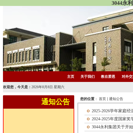
3044永
主页
关于我们
教在爱恩
对外交
欢迎您，今天是：
2026年8月8日 星期六
您的位置
：
首页
通知公告
通知公告
2025-2026学年家
2024-2025年度国
3044永利集团关于开始