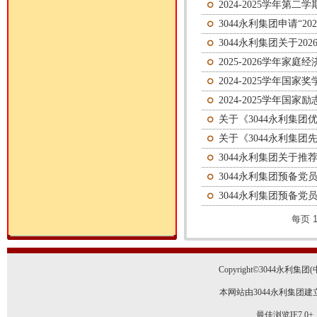
2024-2025学年
3044永利集团申请“2
3044永利集团关于2
2025-2026学年家
2024-2025学年
2024-2025学年国
关于《3044永利集团
关于《3044永利集团
3044永利集团关于推荐
3044永利集团预备
3044永利集团预备党
每页
Copyright
©
3044永利集团(中国
本网站由3044永利集团
最佳浏览IE7.0+、