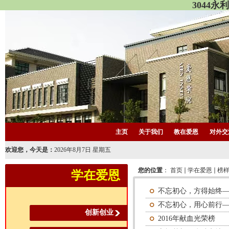
3044永
主页
关于我们
教在爱恩
对外交
欢迎您，今天是：
2026年8月7日 星期五
您的位置
：
首页
学在爱恩
榜
学在爱恩
不忘初心，方得始终
不忘初心，用心前行
创新创业
2016年献血光荣榜