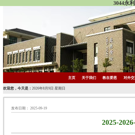
3044永
&ngsp;
主页
关于我们
教在爱恩
对外交
欢迎您，今天是：
2026年8月9日 星期日
发布日期：
2025-09-19
2025-20