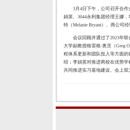
3月4日下午，公司召开合作
娟英、3044永利集团经理王娜，塔
特（Melanie Bryant）、
会议回顾并通过了2023年
大学副教授格雷格·奥茨（Greg
程体系更新和团队投入等方面的
绍；李娟英对推进两校在优势学
共同推进实习基地建设。会上双