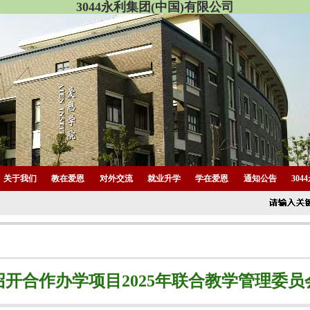
3044永利集团(中国)有限公司
关于我们
教在爱恩
对外交流
就业升学
学在爱恩
通知公告
30
召开合作办学项目2025年联合教学管理委员