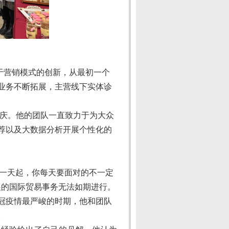
于营销模式的创新，从最初一个
业务不断拓展，主营线下实体诊
庆。他的团队一直致力于为大众
荐以及大数据分析开展个性化的
第一天起，你每天要面对的不一定
展的国际贸易事务无法如期进行。
冠疫情最严峻的时期，他和团队
。