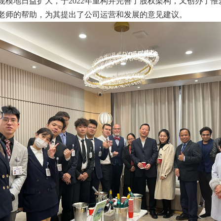
规模地日益扩大，
于
2022
年重构并完善了股权架构，又
创办了惟
老师的帮助，为其提出了公司运营和发展的意见建议。