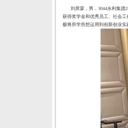
刘席霖，男，3044永利集团
2
获得奖学金和优秀员工、社会工
极将所学所想运用到创新创业实