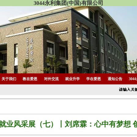
3044永利集团(中国)有限公司
关于我们
教在爱恩
对外交流
就业升学
学在爱恩
通知公告
30
 就业风采展（七）丨刘席霖：心中有梦想 