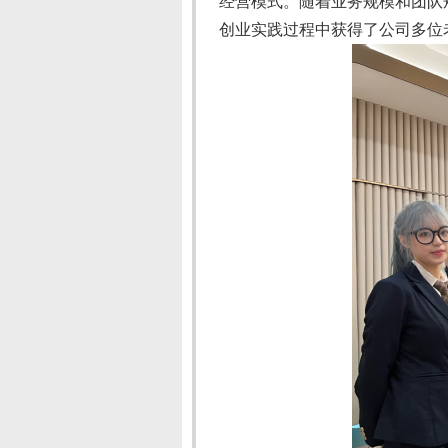
经营模式。随着业务规模和团队
创业实践过程中获得了公司多位