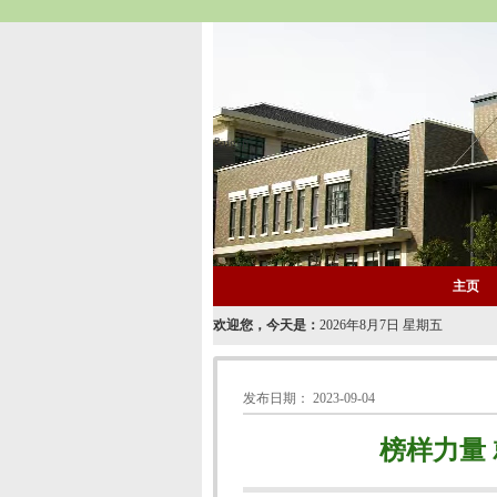
&ngsp;
主页
欢迎您，今天是：
2026年8月7日 星期五
发布日期：
2023-09-04
榜样力量