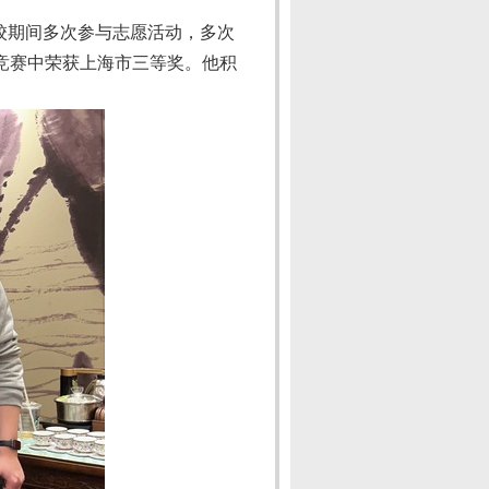
校期间多次参与志愿活动，多次
竞赛中荣获上海市三等奖。他积