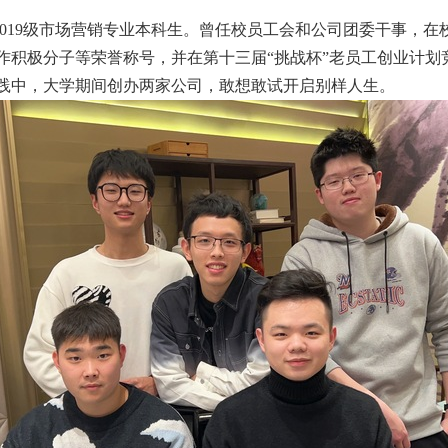
019
级市场营销专业本科生。曾任校员工会和公司团委干事，在
作积极分子等荣誉称号，并在第十三届“挑战杯”老员工创业计划
践中，大学期间创办两家公司，敢想敢试开启别样人生。