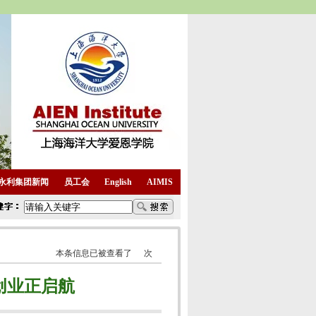
44永利集团新闻
员工会
English
AIMIS
本条信息已被查看了
次
创业正启航