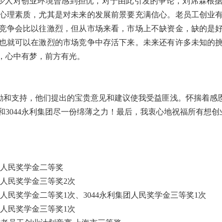
少人对创业环境曾感到担忧，对于由此引发的争论，刘席霖根
心理素质，尤其是对未来的发展前景要充满信心。老员工创业
竞争会比以往激烈，但从市场来看，市场上不缺资金，缺的是
也就可以在激烈的市场竞争中存活下来。未来还有许多未知的
，心中有梦，前方有光。
励和支持，他们提出的宝贵意见和建议使我受益匪浅。怀揣着感
团和3044永利集团尽一份绵薄之力！最后，我衷心地祝福所有想
集团人民奖学金二等奖
集团人民奖学金三等奖
2
次
集团人民奖学金二等奖
1
次、3044永利集团人民奖学金三等奖
1
次
集团人民奖学金三等奖1
次