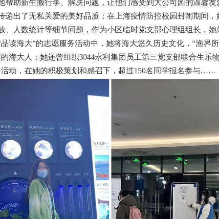
地帮助新生搬行李、解决问题，让他们感受到大公司园的温馨友
传递出了无私关爱的美好品质；在上海疫情防控校园封闭期间，
放、人数统计等细节问题，作为小区临时党支部心理组组长，她
“品读海大”的志愿服务活动中，她将海大悠久历史文化，“渔界
的海大人；她还曾组织3044永利集团员工第三党支部联合生乐
务活动，在她的积极策划和感召下，超过
150
名同学报名参与……