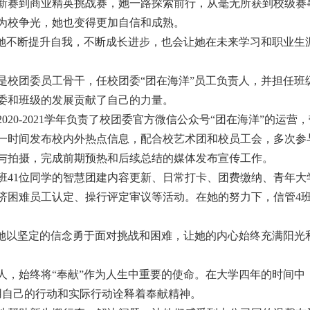
新赛到商业精英挑战赛，她一路探索前行，从毫无所获到校级赛事
为校争光，她也变得更加自信和成熟。
让她不断提升自我，不断成长进步，也会让她在未来学习和职业生
是校团委员工骨干，任校团委“团在海洋”员工负责人，并担任班
委和班级的发展贡献了自己的力量。
2020-2021
学年负责了校团委官方微信公众号“团在海洋”的运营
一时间发布校内外热点信息，配合校艺术团和校员工会，多次参
与拍摄，完成前期预热和后续总结的媒体发布宣传工作。
班
41
位同学的智慧团建内容更新、日常打卡、团费缴纳、青年大
济困难员工认定、操行评定审议等活动。在她的努力下，信管
4
她以坚定的信念勇于面对挑战和困难，让她的内心始终充满阳光
人，始终将
“
奉献
”
作为人生中重要的使命。在大学四年的时间中
用自己的行动和实际行动诠释着奉献精神。