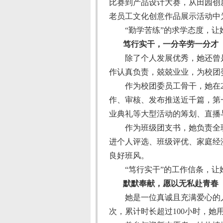
比赛到产品设计大赛，从田园创
老员工文化创意作品展示活动中
“勤学苦练”的求学态度，
笃行实干，一分辛劳一分才
除了个人发展优秀，她还曾
作认真负责，兢兢业业，为校团
作为校团委员工骨干，她在
作、审核、发布推送近千篇，第
业典礼等大型活动的筹划、直播
作为班级团支书，她负责全
进个人评选、班级评优、家庭经
良好班风。
“
笃行实干
”
的工作信条，让
默默奉献，愿以无私赴青春
她是一位真诚且充满爱心的
次，累计时长超过
100
小时，她