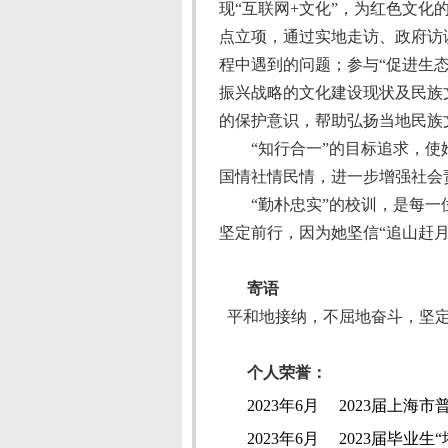
现“互联网
+
文化”，为红色文化
点立项，通过实地走访、政府访
程中遇到的问题；参与“促进生
振兴战略的文化建设现状及民族
的保护意识，帮助弘扬当地民族
“知行合一”的目标追求，
国情社情民情，进一步增强社会
“勤朴忠实”的校训，是每
坚定前行，因为她坚信“追山赶
寄语
平和地接纳，不屈地奋斗，坚
个人荣誉：
2023
年
6
月
2023
届上海市
2023
年
6
月
2023
届毕业生“