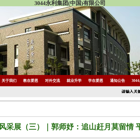
3044永利集团(中国)有限公司
关于我们
教在爱恩
对外交流
就业升学
学在爱恩
通知公告
30
业风采展（三）｜郭师妤：追山赶月莫留情 