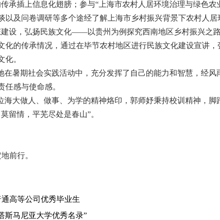
的传承插上信息化翅膀；参与“上海市农村人居环境治理与绿色农
谈以及问卷调研等多个途经了解上海市乡村振兴背景下农村人居
态建设，弘扬民族文化——以贵州为例探究西南地区乡村振兴之路
文化的传承情况，通过在毕节农村地区进行民族文化建设宣讲，
文化。
使她在暑期社会实践活动中，充分发挥了自己的能力和智慧，经风
责任感与使命感。
一位海大做人、做事、为学的精神烙印，郭师妤秉持校训精神，脚
月莫留情，平芜尽处是春山”。
定地前行。
普通高等公司优秀毕业
生
塔斯马尼亚大学优秀名录”