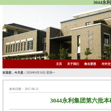
3044永
&ngsp;
主页
关于我们
教在爱恩
对外交
欢迎您，今天是：
2026年8月10日 星期一
发布日期：
2017-06-21
3044永利集团第六批