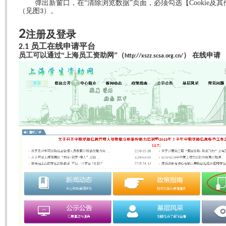
弹出新窗口，在“清除浏览数据”页面，必须勾选【
Cookie
及其
（见图
）
。
3
2
注册及登录
员工在线申请平台
2.1
员工可以通过“上海员工资助网”（
） 在线申请
http://xszz.scsa.org.cn/