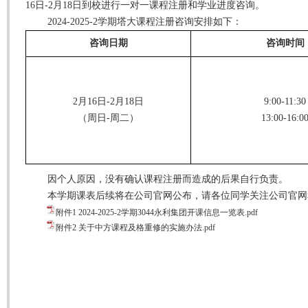
16日-2月18日
到校进行一对一课程注册和学业进度咨询
。
2
02
4
-202
5
-
2
学期塔大课程注册咨询安排如下：
咨询日期
咨询时间
2月16日-
2月18日
9:00-11:30
（周日
-周二）
13:00-16:0
因个人
原因，
没有确认课程注册而造成的后果自
行负责。
本学期课表后续将在公司官网公布，请各位同学关注公司官网
附件1 2024-2025-2学期3044永利集团开课信息一览表.pdf
附件2 关于中方课程及格重修的实施办法.pdf