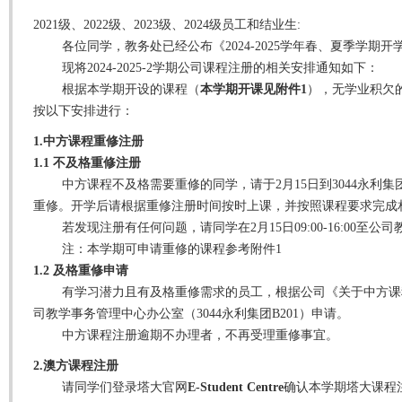
2
02
1级
、
2
02
2级
、
2
02
3级、2024级员工
和结业生
:
各位同学，教务处已经公布《
2024-2025学年春、夏季学期
现将
202
4
-202
5
-
2
学期
公司
课程
注册
的相关安排通知如下：
根据本学期开设的课程（
本学期开课见附件
1
），无学业积欠
按以下安排进行：
1.
中方课程重修注册
1.1
不及格重修注册
中方课程
不及格需要重修的同学
，
请于
2
月
15
日到
3044永利
重修。
开学后请根据重修
注册时间
按时上课
，并按照课程要求完成
若发现注册有任何问题，请同学在
2
月
15
日
09:00-
1
6
:
00
至公司
注：本学期可申请重修的课程参考附件
1
1.2 及格重修申请
有学习潜力且有及格重修需求的员工，根据公司《关于中方课
司教学
事务管理中心办公室
（
3044永利集团
B201
）
申请。
中方课程注册逾期不办理者，不再受理重修事宜。
2.澳方课程注册
请同学们登录塔大官网
E-Student Centre
确认本学期塔大课程