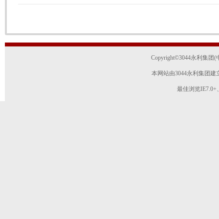
Copyright
©
3044永利集团(中国
本网站由3044永利集团
最佳浏览IE7.0+、